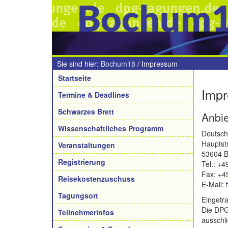
Bochum
Sie sind hier:
Bochum18
/
Impressum
Navigation
Startseite
Imp
Termine & Deadlines
Schwarzes Brett
Anbie
Wissenschaftliches Programm
Deutsche
Hauptst
Veranstaltungen
53604 B
Registrierung
Tel.: +
Fax: +4
Reisekostenzuschuss
E-Mail:
Tagungsort
Eingetr
Die DPG 
Teilnehmerinfos
ausschli