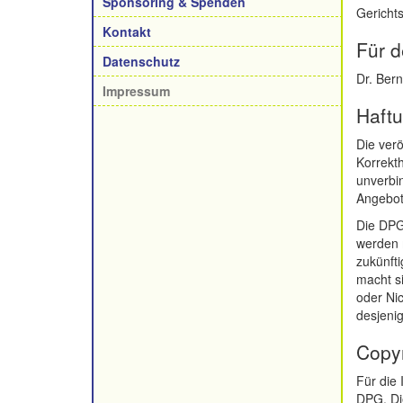
Sponsoring & Spenden
Gerichts
Kontakt
Für d
Datenschutz
Dr. Ber
Impressum
Haft
Die verö
Korrekth
unverbin
Angebot 
Die DPG 
werden m
zukünfti
macht si
oder Nic
desjenig
Copyr
Für die 
DPG. Die