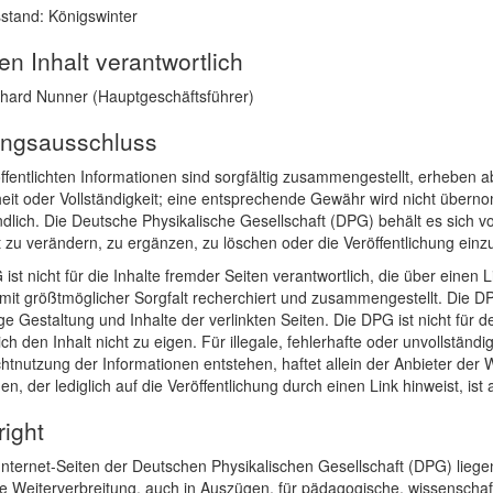
stand: Königswinter
en Inhalt verantwortlich
nhard Nunner (Hauptgeschäftsführer)
ungsausschluss
ffentlichten Informationen sind sorgfältig zusammengestellt, erheben a
eit oder Vollständigkeit; eine entsprechende Gewähr wird nicht übern
dlich. Die Deutsche Physikalische Gesellschaft (DPG) behält es sich v
zu verändern, zu ergänzen, zu löschen oder die Veröffentlichung einzu
ist nicht für die Inhalte fremder Seiten verantwortlich, die über einen L
it größtmöglicher Sorgfalt recherchiert und zusammengestellt. Die DPG
ge Gestaltung und Inhalte der verlinkten Seiten. Die DPG ist nicht für d
ch den Inhalt nicht zu eigen. Für illegale, fehlerhafte oder unvollständ
htnutzung der Informationen entstehen, haftet allein der Anbieter der 
en, der lediglich auf die Veröffentlichung durch einen Link hinweist, is
ight
Internet-Seiten der Deutschen Physikalischen Gesellschaft (DPG) liege
 Weiterverbreitung, auch in Auszügen, für pädagogische, wissenschaft