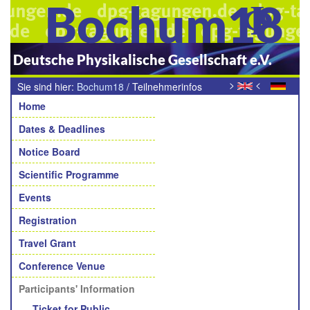
Bochum18
Deutsche Physikalische Gesellschaft e.V.
>
<
Sie sind hier:
Bochum18
/
Teilnehmerinfos
Navigation
Home
Dates & Deadlines
Notice Board
Scientific Programme
Events
Registration
Travel Grant
Conference Venue
Participants' Information
Ticket for Public